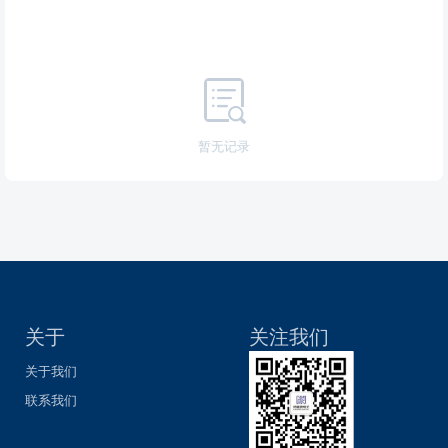
暂无记录
关于
关注我们
关于我们
联系我们