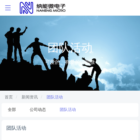
团队活动
可爱的、有爱的纳能微
首页
新闻资讯
团队活动
全部
公司动态
团队活动
团队活动